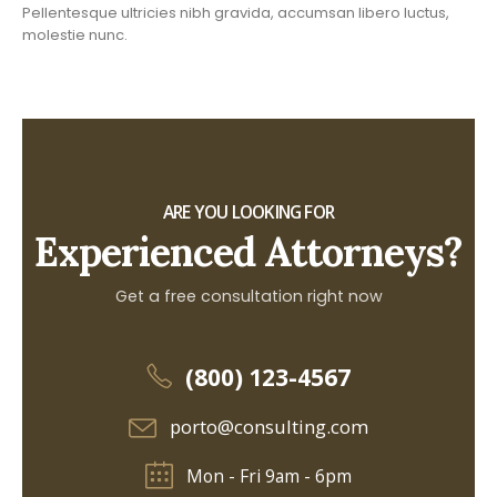
Pellentesque ultricies nibh gravida, accumsan libero luctus,
molestie nunc.
ARE YOU LOOKING FOR
Experienced Attorneys?
Get a free consultation right now
(800) 123-4567
porto@consulting.com
Mon - Fri 9am - 6pm