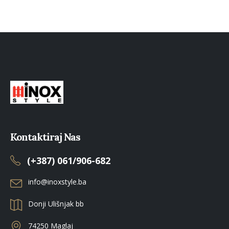
Kontaktiraj Nas
(+387) 061/906-682
info@inoxstyle.ba
Donji Ulišnjak bb
74250 Maglaj