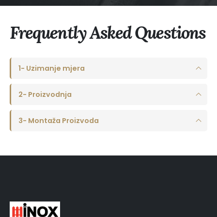
Frequently Asked
Questions
1- Uzimanje mjera
2- Proizvodnja
3- Montaža Proizvoda