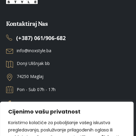
Kontaktiraj Nas
(+387) 061/906-682
info@inoxstyle.ba
Donji Ulišnjak bb
74250 Maglaj
Pon - Sub 07h - 17h
Cijenimo vašu privatnost
Koristimo kolačiće za poboljšanje vašeg iskustva
pregledavanja, posluživanje prilagođenih oglasa ili