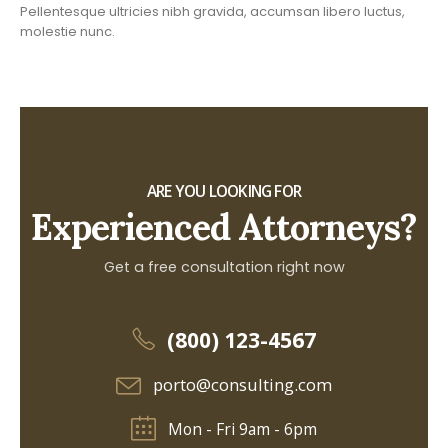
Pellentesque ultricies nibh gravida, accumsan libero luctus,
molestie nunc.
ARE YOU LOOKING FOR
Experienced Attorneys?
Get a free consultation right now
(800) 123-4567
porto@consulting.com
Mon - Fri 9am - 6pm