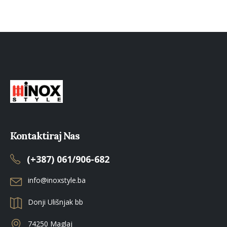
Kontaktiraj Nas
(+387) 061/906-682
info@inoxstyle.ba
Donji Ulišnjak bb
74250 Maglaj