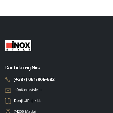
Kontaktiraj Nas
(+387) 061/906-682
info@inoxstyle.ba
Donji Ulišnjak bb
74250 Maglaj