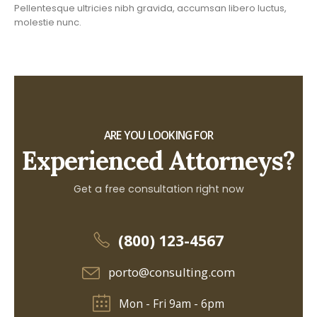
Pellentesque ultricies nibh gravida, accumsan libero luctus,
molestie nunc.
ARE YOU LOOKING FOR
Experienced Attorneys?
Get a free consultation right now
(800) 123-4567
porto@consulting.com
Mon - Fri 9am - 6pm