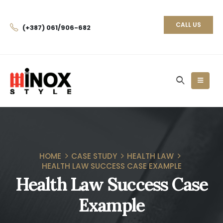
CALL US
(+387) 061/906-682
HOME
CASE STUDY
HEALTH LAW
HEALTH LAW SUCCESS CASE EXAMPLE
Health Law Success Case
Example